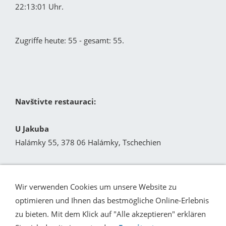
22:13:01 Uhr.
Zugriffe heute: 55 - gesamt: 55.
Navštivte restauraci:
U Jakuba
Halámky 55, 378 06 Halámky, Tschechien
užijte si dobré veci z kuchyne a sklepa!
Wir verwenden Cookies um unsere Website zu
optimieren und Ihnen das bestmögliche Online-Erlebnis
zu bieten. Mit dem Klick auf "Alle akzeptieren" erklären
KONTAKT
IMPRESSUM
HAFTUNGSAUSSCHLUSS