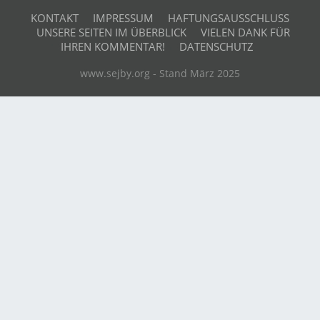
KONTAKT
IMPRESSUM
HAFTUNGSAUSSCHLUSS
UNSERE SEITEN IM ÜBERBLICK
VIELEN DANK FÜR
IHREN KOMMENTAR!
DATENSCHUTZ
www.sejby.org - Stand März 2025